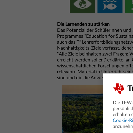
Die Lernenden zu stärken
Das Potenzial der Schülerinnen und 
Programmes “Education for Sustaina
auch das T³ Lehrerfortbildungsnetz
Nachhaltigkeits-Ziele verfasst, dene
“Alle Ziele beinhalten zwei Fragen:
erreicht werden sollen,” erklärte I
wissenschaftlichen Forschungen offen
relevante Material in Unterrichtsei
sind und die die Anwendung der TI T
Die TI-We
persönlic
erhalten 
Cookie-Ri
anzunehme