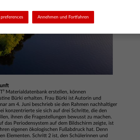
preferences
Annehmen und Fortfahren
kunft
e T³ Materialdatenbank erstellen, können
tine Bürki erhalten. Frau Bürki ist Autorin und
inar am 4. Juni beschrieb sie den Rahmen nachhaltiger
 konzentrierte sie sich auf drei Schritte, die den
llen, ihnen die Fragestellungen bewusst zu machen.
auf das Periodensystem auf dem Bildschirm zeigte, ist
 ihren eigenen ökologischen Fußabdruck hat. Denn
en Elementen. Schritt 2 ist, den Schülerinnen und