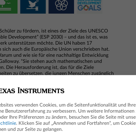
Schüler zu fördern, ist eines der Ziele des UNESCO
ble Development” (ESP 2030) – und das ist es, was
werk unterstützen möchte. Die UN haben 17
n sich auch die Europäische Union verschrieben hat.
 Warum und wie sie für eine nachhaltige Entwicklung
an Galloway. “Sie stehen auch mathematischen und
. Die Herausforderung ist, das für die Ziele
nheiten zu übersetzen, die jungen Menschen zugänglich
echnologie einbeziehen.”
bsites verwenden Cookies, um die Seitenfunktionalität und Ihre
he Benutzererfahrung zu verbessern. Um weitere Informationen
oder Ihre Präferenzen zu ändern, besuchen Sie die Seite mit unse
chtlinie
. Klicken Sie auf „Annehmen und Fortfahren“, um Cookie
n und zur Seite zu gelangen.