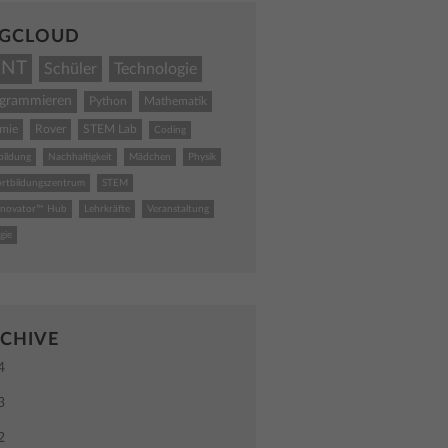
GCLOUD
INT
Schüler
Technologie
ogrammieren
Python
Mathematik
mie
Rover
STEM Lab
Coding
bildung
Nachhaltigkeit
Mädchen
Physik
ortbildungszentrum
STEM
nnovator™ Hub
Lehrkräfte
Veranstaltung
gie
CHIVE
4
3
2