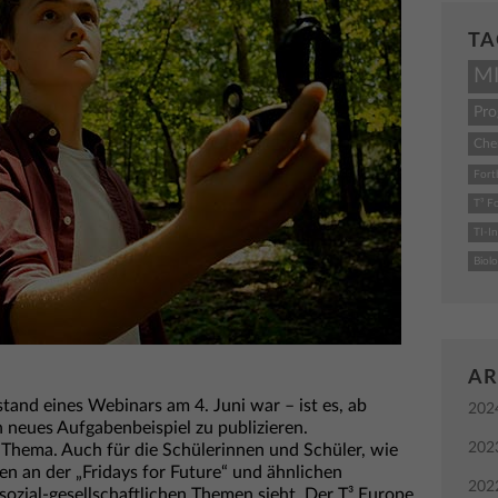
TA
M
Pr
Che
Fort
T³ F
TI-I
Biolo
AR
tand eines Webinars am 4. Juni war – ist es, ab
202
neues Aufgabenbeispiel zu publizieren.
202
s Thema. Auch für die Schülerinnen und Schüler, wie
n an der „Fridays for Future“ und ähnlichen
202
zial-gesellschaftlichen Themen sieht. Der T³ Europe