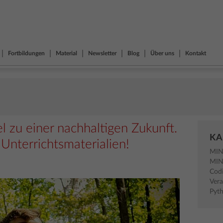
Fortbildungen
Material
Newsletter
Blog
Über uns
Kontakt
el zu einer nachhaltigen Zukunft.
KA
 Unterrichtsmaterialien!
MI
MI
Cod
Vera
Pyt