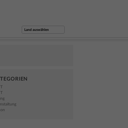
TEGORIEN
NT
NT
ing
nstaltung
hon